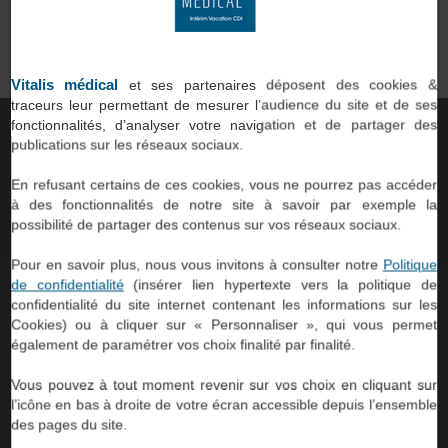
qui
professionnels du paramédical et du social, comme vous, avec
des établissements de santé ou d’accompagnement.
on.
Vitalis médical
et ses partenaires déposent des cookies &
traceurs leur permettant de mesurer l’audience du site et de ses
fonctionnalités, d’analyser votre navigation et de partager des
TROUVER UNE AGENCE
publications sur les réseaux sociaux.
En refusant certains de ces cookies, vous ne pourrez pas accéder
à des fonctionnalités de notre site à savoir par exemple la
possibilité de partager des contenus sur vos réseaux sociaux.
Pour en savoir plus, nous vous invitons à consulter notre
Politique
de confidentialité
(insérer lien hypertexte vers la politique de
confidentialité du site internet contenant les informations sur les
Cookies) ou à cliquer sur « Personnaliser », qui vous permet
54
également de paramétrer vos choix finalité par finalité.
Vous pouvez à tout moment revenir sur vos choix en cliquant sur
l’icône en bas à droite de votre écran accessible depuis l’ensemble
Agences à
des pages du site.
votre service