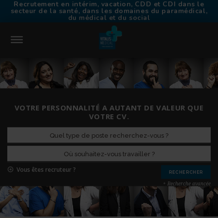
Recrutement en intérim, vacation, CDD et CDI dans le
secteur de la santé, dans les domaines du paramédical,
du médical et du social
CONNEXION
ACCUEIL
VOTRE PERSONNALITÉ A AUTANT DE VALEUR QUE
TROUVER UN EMPLOI
VOTRE CV.
CHOISIR VITALIS MÉDICAL
TRAVAILLER EN INTÉRIM
NOS AGENCES
CONTACT
Vous êtes recruteur ?
RECRUTEURS
+ Recherche avancée