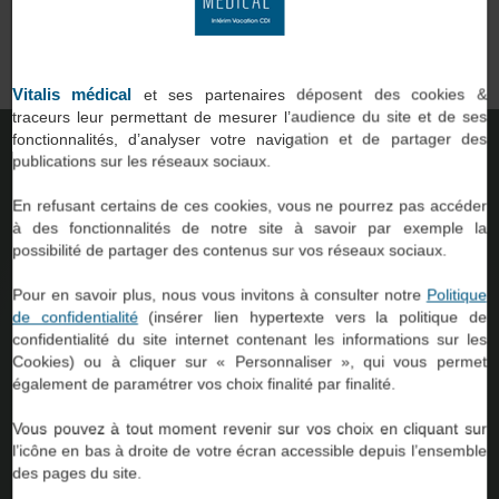
qui
professionnels du paramédical et du social, comme vous, avec
des établissements de santé ou d’accompagnement.
on.
Vitalis médical
et ses partenaires déposent des cookies &
traceurs leur permettant de mesurer l’audience du site et de ses
fonctionnalités, d’analyser votre navigation et de partager des
TROUVER UNE AGENCE
publications sur les réseaux sociaux.
En refusant certains de ces cookies, vous ne pourrez pas accéder
à des fonctionnalités de notre site à savoir par exemple la
possibilité de partager des contenus sur vos réseaux sociaux.
Pour en savoir plus, nous vous invitons à consulter notre
Politique
de confidentialité
(insérer lien hypertexte vers la politique de
confidentialité du site internet contenant les informations sur les
Cookies) ou à cliquer sur « Personnaliser », qui vous permet
54
également de paramétrer vos choix finalité par finalité.
Vous pouvez à tout moment revenir sur vos choix en cliquant sur
l’icône en bas à droite de votre écran accessible depuis l’ensemble
Agences à
des pages du site.
votre service