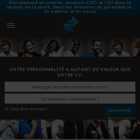
Recrutement en intérim, vacation, CDD et CDI dans le
secteur de la santé, dans les domaines du paramédical,
du médical et du social
CONNEXION
ACCUEIL
VOTRE PERSONNALITÉ A AUTANT DE VALEUR QUE
TROUVER UN EMPLOI
VOTRE CV.
CHOISIR VITALIS MÉDICAL
TRAVAILLER EN INTÉRIM
NOS AGENCES
CONTACT
Vous êtes recruteur ?
RECRUTEURS
+ Recherche avancée