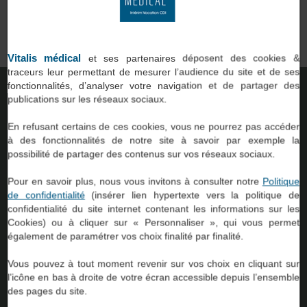
qui
professionnels du paramédical et du social, comme vous, avec
des établissements de santé ou d’accompagnement.
on.
Vitalis médical
et ses partenaires déposent des cookies &
traceurs leur permettant de mesurer l’audience du site et de ses
fonctionnalités, d’analyser votre navigation et de partager des
TROUVER UNE AGENCE
publications sur les réseaux sociaux.
En refusant certains de ces cookies, vous ne pourrez pas accéder
à des fonctionnalités de notre site à savoir par exemple la
possibilité de partager des contenus sur vos réseaux sociaux.
Pour en savoir plus, nous vous invitons à consulter notre
Politique
de confidentialité
(insérer lien hypertexte vers la politique de
confidentialité du site internet contenant les informations sur les
Cookies) ou à cliquer sur « Personnaliser », qui vous permet
54
également de paramétrer vos choix finalité par finalité.
Vous pouvez à tout moment revenir sur vos choix en cliquant sur
l’icône en bas à droite de votre écran accessible depuis l’ensemble
Agences à
des pages du site.
votre service