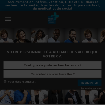
Recrutement en intérim, vacation, CDD et CDI dans le
secteur de la santé, dans les domaines du paramédical,
du médical et du social
CONNEXION
ACCUEIL
VOTRE PERSONNALITÉ A AUTANT DE VALEUR QUE
TROUVER UN EMPLOI
VOTRE CV.
CHOISIR VITALIS MÉDICAL
TRAVAILLER EN INTÉRIM
NOS AGENCES
CONTACT
Vous êtes recruteur ?
RECRUTEURS
+ Recherche avancée