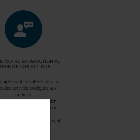
E VOTRE SATISFACTION AU
ŒUR DE NOS ACTIONS
quipes sont très attentives à la
ité des services prodigués aux
candidats.
but et à la fin de leur mission,
s les personnes avec qui nous
ravaillons sont interrogées.
ous permet d’évaluer facilement
leur niveau de satisfaction.