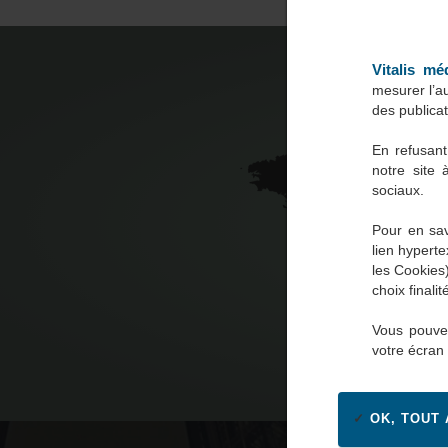
Vitalis mé
mesurer l’au
des publicat
En refusant
54
notre site 
sociaux.
Pour en sav
Agences 
lien hyperte
les Cookies
votre ser
choix finalité
Vous pouvez
votre écran
OK, TOUT