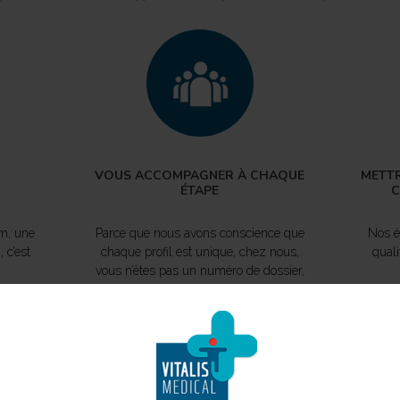
VOUS ACCOMPAGNER À CHAQUE
METTR
ÉTAPE
C
im, une
Parce que nous avons conscience que
Nos é
 c’est
chaque profil est unique, chez nous,
qual
vous n’êtes pas un numéro de dossier,
elation
vous êtes un partenaire.
Au dé
nels du
Nos consultants vous guident et vous
toute
omme
conseillent dès vos premiers échanges
t
ts de
et au-delà de la fin de votre mission.
Cela n
t.