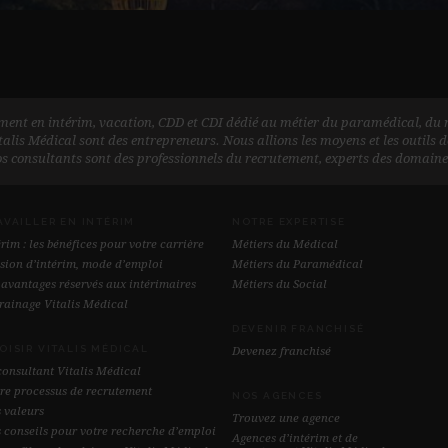
ement en intérim, vacation, CDD et CDI dédié au métier du paramédical, du m
talis Médical sont des entrepreneurs. Nous allions les moyens et les outils d
s consultants sont des professionnels du recrutement, experts des domaines 
AVAILLER EN INTÉRIM
NOTRE EXPERTISE
érim : les bénéfices pour votre carrière
Métiers du Médical
sion d’intérim, mode d’emploi
Métiers du Paramédical
 avantages réservés aux intérimaires
Métiers du Social
rainage Vitalis Médical
DEVENIR FRANCHISÉ
OISIR VITALIS MÉDICAL
Devenez franchisé
consultant Vitalis Médical
re processus de recrutement
NOS AGENCES
 valeurs
Trouvez une agence
 conseils pour votre recherche d’emploi
Agences d’intérim et de