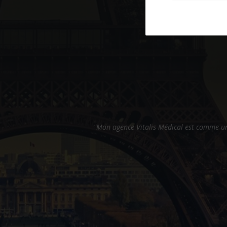
rès proche et à l'écoute du
"Vitalis Médical m'apporte une satisfactio