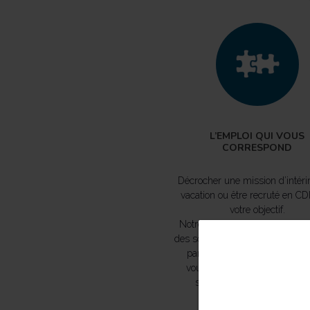
L’EMPLOI QUI VOUS
CORRESPOND
Décrocher une mission d’intér
vacation ou être recruté en CDI,
votre objectif.
Notre rôle, c’est de mettre en r
des soignants et des profession
paramédical et du social, c
vous, avec des établissemen
santé ou d’accompagnemen