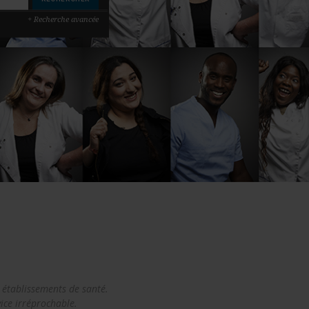
+ Recherche avancée
 établissements de santé.
ice irréprochable.