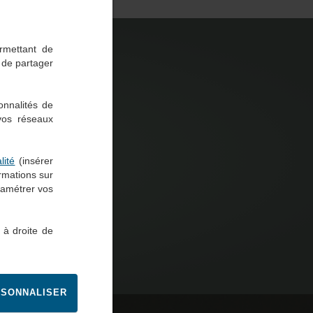
rmettant de
t de partager
UVER UNE
GENCE
onnalités de
 vos réseaux
e postal, nom d’agence
lité
(insérer
ormations sur
ramétrer vos
 à droite de
SONNALISER