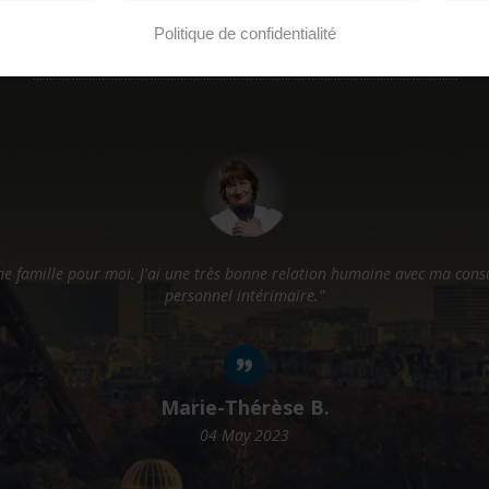
NOS INTÉRIMAIRES PARLENT DE NOUS...
Politique de confidentialité
et de leur expérience !
n à la fois professionnelle et personnelle tout particulièrement grâce l
très présente."
Alison D.
04 May 2023