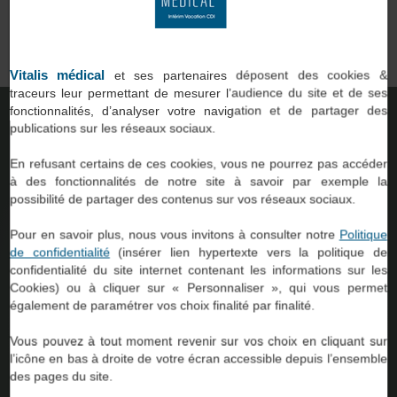
qui
professionnels du paramédical et du social, comme vous, avec
des établissements de santé ou d’accompagnement.
on.
Vitalis médical
et ses partenaires déposent des cookies &
traceurs leur permettant de mesurer l’audience du site et de ses
fonctionnalités, d’analyser votre navigation et de partager des
TROUVER UNE AGENCE
publications sur les réseaux sociaux.
En refusant certains de ces cookies, vous ne pourrez pas accéder
à des fonctionnalités de notre site à savoir par exemple la
possibilité de partager des contenus sur vos réseaux sociaux.
Pour en savoir plus, nous vous invitons à consulter notre
Politique
de confidentialité
(insérer lien hypertexte vers la politique de
confidentialité du site internet contenant les informations sur les
Cookies) ou à cliquer sur « Personnaliser », qui vous permet
54
également de paramétrer vos choix finalité par finalité.
Vous pouvez à tout moment revenir sur vos choix en cliquant sur
l’icône en bas à droite de votre écran accessible depuis l’ensemble
Agences à
des pages du site.
votre service