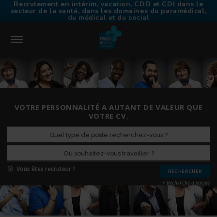
Recrutement en intérim, vacation, CDD et CDI dans le
secteur de la santé, dans les domaines du paramédical,
du médical et du social
CONNEXION
ACCUEIL
VOTRE PERSONNALITÉ A AUTANT DE VALEUR QUE
TROUVER UN EMPLOI
VOTRE CV.
CHOISIR VITALIS MÉDICAL
TRAVAILLER EN INTÉRIM
NOS AGENCES
CONTACT
Vous êtes recruteur ?
RECRUTEURS
+ Recherche avancée