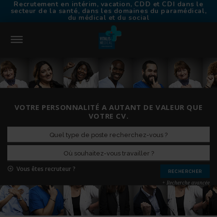
Recrutement en intérim, vacation, CDD et CDI dans le
secteur de la santé, dans les domaines du paramédical,
du médical et du social
CONNEXION
ACCUEIL
VOTRE PERSONNALITÉ A AUTANT DE VALEUR QUE
TROUVER UN EMPLOI
VOTRE CV.
CHOISIR VITALIS MÉDICAL
TRAVAILLER EN INTÉRIM
NOS AGENCES
CONTACT
Vous êtes recruteur ?
RECRUTEURS
+ Recherche avancée