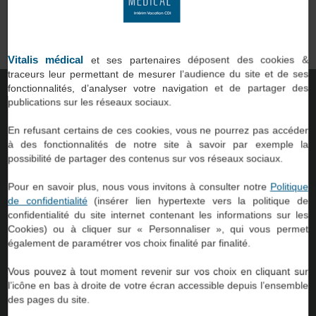
qui
professionnels du paramédical et du social, comme vous, avec
des établissements de santé ou d’accompagnement.
on.
Vitalis médical
et ses partenaires déposent des cookies &
traceurs leur permettant de mesurer l’audience du site et de ses
fonctionnalités, d’analyser votre navigation et de partager des
TROUVER UNE AGENCE
publications sur les réseaux sociaux.
En refusant certains de ces cookies, vous ne pourrez pas accéder
à des fonctionnalités de notre site à savoir par exemple la
possibilité de partager des contenus sur vos réseaux sociaux.
Pour en savoir plus, nous vous invitons à consulter notre
Politique
de confidentialité
(insérer lien hypertexte vers la politique de
confidentialité du site internet contenant les informations sur les
Cookies) ou à cliquer sur « Personnaliser », qui vous permet
54
également de paramétrer vos choix finalité par finalité.
Vous pouvez à tout moment revenir sur vos choix en cliquant sur
l’icône en bas à droite de votre écran accessible depuis l’ensemble
Agences à
des pages du site.
votre service