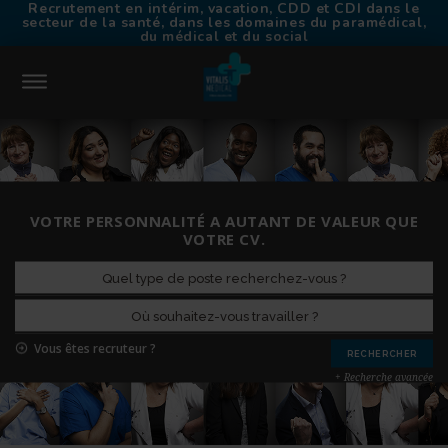
Recrutement en intérim, vacation, CDD et CDI dans le
secteur de la santé, dans les domaines du paramédical,
du médical et du social
CONNEXION
ACCUEIL
VOTRE PERSONNALITÉ A AUTANT DE VALEUR QUE
TROUVER UN EMPLOI
VOTRE CV.
CHOISIR VITALIS MÉDICAL
TRAVAILLER EN INTÉRIM
NOS AGENCES
CONTACT
Vous êtes recruteur ?
RECRUTEURS
+ Recherche avancée