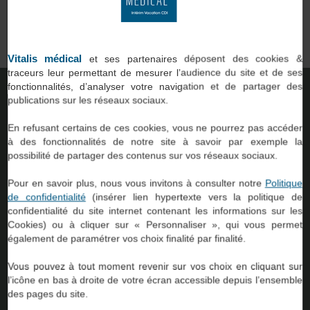
qui
professionnels du paramédical et du social, comme vous, avec
des établissements de santé ou d’accompagnement.
on.
Vitalis médical
et ses partenaires déposent des cookies &
traceurs leur permettant de mesurer l’audience du site et de ses
fonctionnalités, d’analyser votre navigation et de partager des
TROUVER UNE AGENCE
publications sur les réseaux sociaux.
En refusant certains de ces cookies, vous ne pourrez pas accéder
à des fonctionnalités de notre site à savoir par exemple la
possibilité de partager des contenus sur vos réseaux sociaux.
Pour en savoir plus, nous vous invitons à consulter notre
Politique
de confidentialité
(insérer lien hypertexte vers la politique de
confidentialité du site internet contenant les informations sur les
Cookies) ou à cliquer sur « Personnaliser », qui vous permet
54
également de paramétrer vos choix finalité par finalité.
Vous pouvez à tout moment revenir sur vos choix en cliquant sur
l’icône en bas à droite de votre écran accessible depuis l’ensemble
Agences à
des pages du site.
votre service